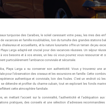
ux turquoise des Caraïbes, le soleil caressant votre peau, les rires des enf
 de vacances en famille inoubliables, loin du tumulte des grandes stations bal
s chaleureux et accueillants, et la nature luxuriante offre un terrain de jeu exc
 Playa Larga adapté est crucial pour des vacances réussies. Un séjour réussi
vos besoins et à vos envies, un lieu où vous pourrez vous ressourcer et c
ent particulièrement l’ambiance conviviale et sécurisée.
Cuba, Playa Larga a su conserver son authenticité. Vous y trouverez une 
déale pour l’observation des oiseaux et les excursions en famille. Cette combi
 expérience authentique et conviviale, loin des foules. C’est un endroit où le
t se détendre et profiter du charme cubain, tout en explorant les fonds marins
flètent cette atmosphère familiale.
, en mettant l’accent sur la convivialité, l’authenticité et l’adéquation aux
rmations pratiques, des conseils et une sélection d’adresses recommandées