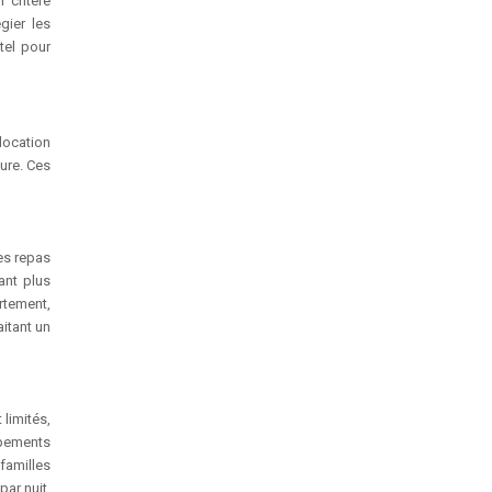
 critère
gier les
tel pour
location
ure. Ces
es repas
ant plus
artement,
itant un
 limités,
ipements
familles
ar nuit,