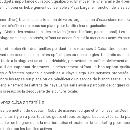
 budgets, importance du rapport qualité/prix. En moyenne, une famille de 4 pe
ar nuit pour un hébergement convenable à Playa Larga, en fonction de la saiso
uner, dîner), blanchisserie, location de vélos, organisation d’excursions (snorke
nt bénéficier de repas sur place pour faciliter leur organisation.
ya Girón), des restaurants, des activités (crocodile farm, parc national). Les
ge sont les plus prisés, offrant un accès facile à la mer et aux activités nau
rt et le bien-être des familles pendant leurs vacances à Cuba. Une cuisine
yant des besoins alimentaires spécifiques ou des allergies. Un jardin ou une 
 facile à la plage est un atout indéniable, permettant de profiter pleinement du 
t. Il est important de trouver un hébergement offrant un bon rapport qualité
s différentes options disponibles à Playa Larga. Les services proposés
endre les repas sur place ou de bénéficier d’un service de blanchisserie. La p
ter pleinement des attraits de Playa Larga sans avoir à parcourir de longues d
 oiseaux ou la découverte de la culture locale.
uvrez cuba en famille
illes, permettant de découvrir Cuba de manière ludique et enrichissante. Des
riante, il y en a pour tous les goûts et tous les âges. Les activités sur la p
sable, se baigner dans la mer turquoise et pratiquer le snorkeling pour obse
choix pour les familles actives.