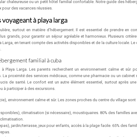
lar chaleureuse ou un petit hôtel familial confortable. Notre guide des hébe
oix pour des vacances réussies.
 voyageant à playa larga
culière, surtout en matière d’hébergement. Il est essentiel de prendre en co
lus grands, pour garantir un séjour agréable et harmonieux. Plusieurs critère
 Larga, en tenant compte des activités disponibles et de la culture locale. Le
.
hébergement familial à cuba
t à Playa Larga. Les parents recherchent un environnement calme et sûr po
els. La proximité des services médicaux, comme une pharmacie ou un cabinet 
ucis de santé. Le confort est un autre élément essentiel, surtout après une
u à participer à des excursions.
ie), environnement calme et sûr. Les zones proches du centre du village sont
disponibles), climatisation (si nécessaire), moustiquaires. 80% des familles av
climatisation.
pas), jardin/terrasse, jeux pour enfants, accès à la plage facile. 65% des fami
repas.