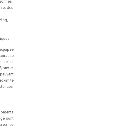
rsonnes
n et des
ling,
tiques.
 équipée
terrasse
soleil et
/prix et
 peuvent
roximité
istances,
 moments
lage sont
rver les