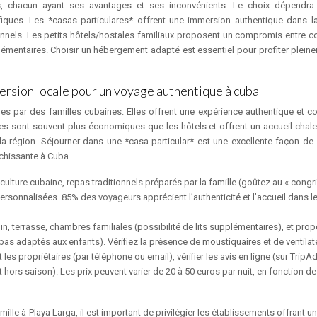
s, chacun ayant ses avantages et ses inconvénients. Le choix dépendr
iques. Les *casas particulares* offrent une immersion authentique dans la
onnels. Les petits hôtels/hostales familiaux proposent un compromis entre co
lémentaires. Choisir un hébergement adapté est essentiel pour profiter plein
mersion locale pour un voyage authentique à cuba
s par des familles cubaines. Elles offrent une expérience authentique et con
 Elles sont souvent plus économiques que les hôtels et offrent un accueil chal
la région. Séjourner dans une *casa particular* est une excellente façon de 
ichissante à Cuba.
ulture cubaine, repas traditionnels préparés par la famille (goûtez au « congri
rsonnalisées. 85% des voyageurs apprécient l’authenticité et l’accueil dans l
rdin, terrasse, chambres familiales (possibilité de lits supplémentaires), et pro
pas adaptés aux enfants). Vérifiez la présence de moustiquaires et de ventilat
les propriétaires (par téléphone ou email), vérifier les avis en ligne (sur TripA
hors saison). Les prix peuvent varier de 20 à 50 euros par nuit, en fonction de l
mille à Playa Larga, il est important de privilégier les établissements offrant 