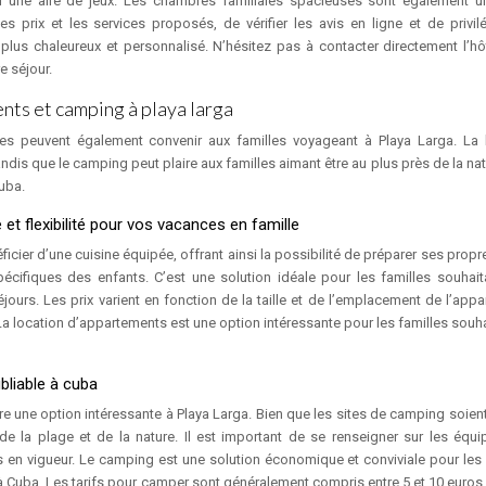
 une aire de jeux. Les chambres familiales spacieuses sont également un
es prix et les services proposés, de vérifier les avis en ligne et de privilé
plus chaleureux et personnalisé. N’hésitez pas à contacter directement l’hô
e séjour.
nts et camping à playa larga
ves peuvent également convenir aux familles voyageant à Playa Larga. La 
dis que le camping peut plaire aux familles aimant être au plus près de la nat
uba.
et flexibilité pour vos vacances en famille
cier d’une cuisine équipée, offrant ainsi la possibilité de préparer ses propr
pécifiques des enfants. C’est une solution idéale pour les familles souhait
éjours. Les prix varient en fonction de la taille et de l’emplacement de l’app
La location d’appartements est une option intéressante pour les familles souha
bliable à cuba
être une option intéressante à Playa Larga. Bien que les sites de camping soient
 de la plage et de la nature. Il est important de se renseigner sur les équ
les en vigueur. Le camping est une solution économique et conviviale pour les 
à Cuba. Les tarifs pour camper sont généralement compris entre 5 et 10 euros p