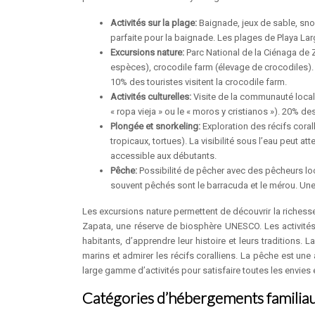
Activités sur la plage:
Baignade, jeux de sable, sno
parfaite pour la baignade. Les plages de Playa Larg
Excursions nature:
Parc National de la Ciénaga de
espèces), crocodile farm (élevage de crocodiles).
10% des touristes visitent la crocodile farm.
Activités culturelles:
Visite de la communauté local
« ropa vieja » ou le « moros y cristianos »). 20% des
Plongée et snorkeling:
Exploration des récifs cora
tropicaux, tortues). La visibilité sous l’eau peut a
accessible aux débutants.
Pêche:
Possibilité de pêcher avec des pêcheurs lo
souvent pêchés sont le barracuda et le mérou. Une 
Les excursions nature permettent de découvrir la richess
Zapata, une réserve de biosphère UNESCO. Les activités 
habitants, d’apprendre leur histoire et leurs traditions.
marins et admirer les récifs coralliens. La pêche est une 
large gamme d’activités pour satisfaire toutes les envie
Catégories d’hébergements familiaux 