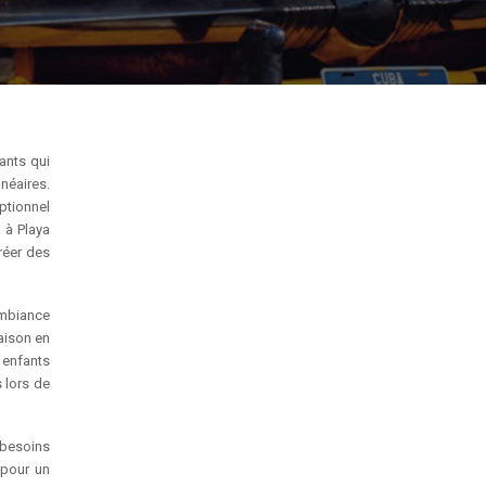
ants qui
néaires.
eptionnel
 à Playa
réer des
ambiance
naison en
s enfants
 lors de
 besoins
 pour un