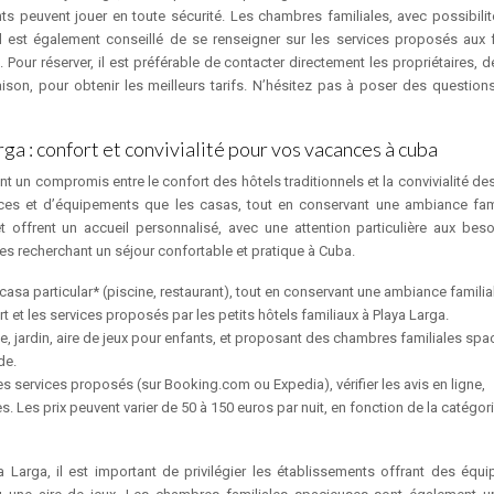
ts peuvent jouer en toute sécurité. Les chambres familiales, avec possibilité
Il est également conseillé de se renseigner sur les services proposés aux f
our réserver, il est préférable de contacter directement les propriétaires, de
saison, pour obtenir les meilleurs tarifs. N’hésitez pas à poser des questions
ga : confort et convivialité pour vos vacances à cuba
ent un compromis entre le confort des hôtels traditionnels et la convivialité d
ices et d’équipements que les casas, tout en conservant une ambiance fami
t offrent un accueil personnalisé, avec une attention particulière aux bes
s recherchant un séjour confortable et pratique à Cuba.
casa particular* (piscine, restaurant), tout en conservant une ambiance familia
 et les services proposés par les petits hôtels familiaux à Playa Larga.
ne, jardin, aire de jeux pour enfants, et proposant des chambres familiales spa
de.
es services proposés (sur Booking.com ou Expedia), vérifier les avis en ligne,
s. Les prix peuvent varier de 50 à 150 euros par nuit, en fonction de la catégor
ya Larga, il est important de privilégier les établissements offrant des équ