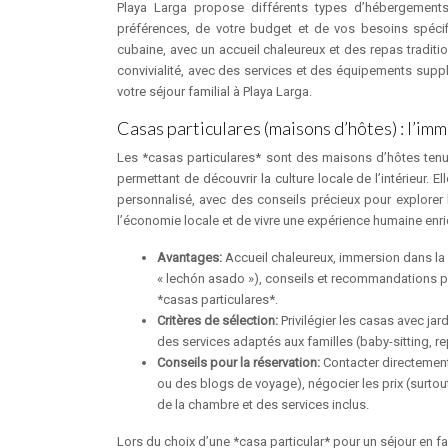
Playa Larga propose différents types d’hébergement
préférences, de votre budget et de vos besoins spécif
cubaine, avec un accueil chaleureux et des repas traditi
convivialité, avec des services et des équipements supp
votre séjour familial à Playa Larga.
Casas particulares (maisons d’hôtes) : l’im
Les *casas particulares* sont des maisons d’hôtes tenue
permettant de découvrir la culture locale de l’intérieur.
personnalisé, avec des conseils précieux pour explorer 
l’économie locale et de vivre une expérience humaine enr
Avantages:
Accueil chaleureux, immersion dans la c
« lechón asado »), conseils et recommandations pe
*casas particulares*.
Critères de sélection:
Privilégier les casas avec ja
des services adaptés aux familles (baby-sitting, re
Conseils pour la réservation:
Contacter directement 
ou des blogs de voyage), négocier les prix (surtout 
de la chambre et des services inclus.
Lors du choix d’une *casa particular* pour un séjour en fa