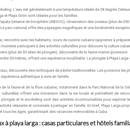
rkeling. L’eau est généralement à une température idéale de 28 degrés Celsius
a et Playa Girón sont idéales pour les familles.
 Zapata (réserve de biosphère UNESCO), observation des oiseaux (plus de 200
 Le parc national offre des paysages magnifiques et une biodiversité exceptio
e, rencontre avec les habitants, cours de cuisine cubaine (apprenez à préparer
 touristes participent à des activités culturelles pour découvrir la culture cubai
lliens (plus de 30 sites de plongée), découverte de la faune marine (poissons
tteindre 30 mètres, offrant une expérience inoubliable. La plongée à Playa Larga 
caux, découverte des techniques de pêche traditionnelles. Les poissons les p
expérience authentique à vivre en famille.
e de la faune et de la flore cubaine, notamment dans le Parc National de la Ci
culturelles offrent une immersion dans la vie locale et permettent de rencon
 La plongée et le snorkeling sont des activités incontournables pour explorer 
activité relaxante et conviviale à partager en famille. En bref, Playa Larga pr
s et tous les âges, garantissant des vacances mémorables à Cuba.
à playa larga : casas particulares et hôtels famil