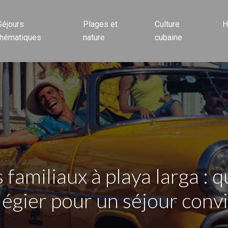
Séjours
Plages et
Culture
H
thématiques
nature
cubaine
amiliaux à playa larga : q
légier pour un séjour convi