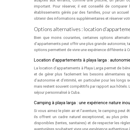
adaptés aux enfants, comme une piscine, un jardin ou
important. Pour réserver, il est conseillé de comparer l
établissements gérés par des familles, pour un accueil 
obtenir des informations supplémentaires et réserver votr
Options alternatives : location d’apparteme
Bien que moins courantes, certaines options alternati
d’appartements peut offrir une plus grande autonomie, tan
options permettent de vivre une expérience différente à C
Location d’appartements à playa larga : autonomie 
La location d’appartements à Playa Larga permet de bénéfi
et de gérer plus facilement les besoins alimentaires s
d’autonomie et d’intimité, en particulier pour les longs s
mais restent souvent compétitifs par rapport aux hôtels. 
séjour personnalisé à Cuba.
Camping à playa larga : une expérience nature inou
Si vous aimez le plein air et l’aventure, le camping peut 
ils offrent un cadre naturel exceptionnel, au plus près
disponibles (tentes, sanitaires) et de respecter les règ
aventurières souhaitant vivre une expérience authentique 