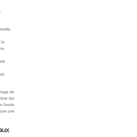
,
nnelle.
 le
ne.
est
lus
énaga de
trer les
les fonds
opose une
iaux