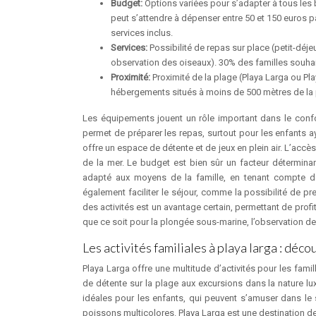
Budget:
Options variées pour s’adapter à tous les
peut s’attendre à dépenser entre 50 et 150 euros p
services inclus.
Services:
Possibilité de repas sur place (petit-déje
observation des oiseaux). 30% des familles souhaite
Proximité:
Proximité de la plage (Playa Larga ou Pla
hébergements situés à moins de 500 mètres de la pla
Les équipements jouent un rôle important dans le confo
permet de préparer les repas, surtout pour les enfants a
offre un espace de détente et de jeux en plein air. L’accès
de la mer. Le budget est bien sûr un facteur déterminan
adapté aux moyens de la famille, en tenant compte de
également faciliter le séjour, comme la possibilité de pr
des activités est un avantage certain, permettant de profi
que ce soit pour la plongée sous-marine, l’observation des
Les activités familiales à playa larga : déco
Playa Larga offre une multitude d’activités pour les fam
de détente sur la plage aux excursions dans la nature luxu
idéales pour les enfants, qui peuvent s’amuser dans le 
poissons multicolores. Playa Larga est une destination de 