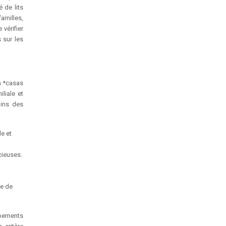
 de lits
amilles,
 vérifier
 sur les
es *casas
liale et
oins des
le et
cieuses.
ie de
ipements