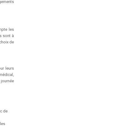
rgements
mpte les
s sont à
 choix de
ur leurs
médical,
 journée
ec de
lles