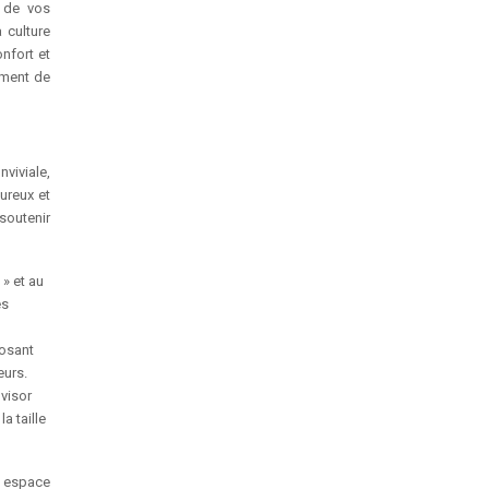
a de vos
 culture
nfort et
ement de
viviale,
eureux et
soutenir
 » et au
es
posant
eurs.
dvisor
a taille
un espace