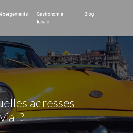
ébergements
Gastronomie
Blog
locale
uelles adresses
vial ?