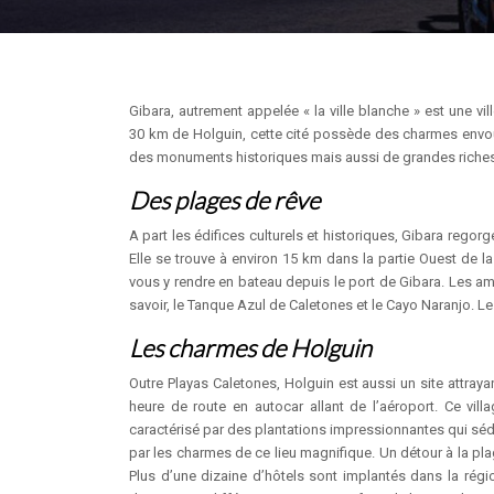
Gibara, autrement appelée « la ville blanche » est une v
30 km de Holguin, cette cité possède des charmes envoûtan
des monuments historiques mais aussi de grandes richess
Des plages de rêve
A part les édifices culturels et historiques, Gibara regor
Elle se trouve à environ 15 km dans la partie Ouest de la
vous y rendre en bateau depuis le port de Gibara. Les ama
savoir, le Tanque Azul de Caletones et le Cayo Naranjo. L
Les charmes de Holguin
Outre Playas Caletones, Holguin est aussi un site attray
heure de route en autocar allant de l’aéroport. Ce vill
caractérisé par des plantations impressionnantes qui séd
par les charmes de ce lieu magnifique. Un détour à la pla
Plus d’une dizaine d’hôtels sont implantés dans la régio