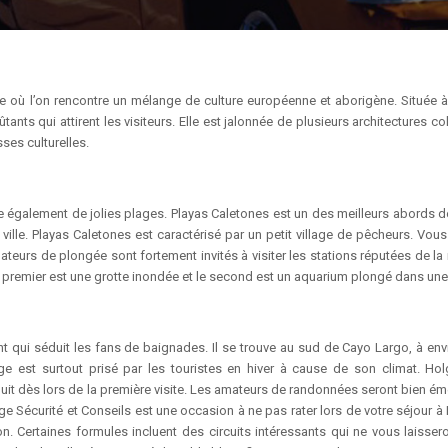
ille où l’on rencontre un mélange de culture européenne et aborigène. Située à
ts qui attirent les visiteurs. Elle est jalonnée de plusieurs architectures co
es culturelles.
ge également de jolies plages. Playas Caletones est un des meilleurs abords de
 ville. Playas Caletones est caractérisé par un petit village de pêcheurs. Vou
teurs de plongée sont fortement invités à visiter les stations réputées de la 
e premier est une grotte inondée et le second est un aquarium plongé dans une
ant qui séduit les fans de baignades. Il se trouve au sud de Cayo Largo, à env
age est surtout prisé par les touristes en hiver à cause de son climat. Hol
uit dès lors de la première visite. Les amateurs de randonnées seront bien éme
ge Sécurité et Conseils est une occasion à ne pas rater lors de votre séjour à
n. Certaines formules incluent des circuits intéressants qui ne vous laisser