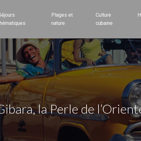
Séjours
Plages et
Culture
H
thématiques
nature
cubaine
Gibara, la Perle de l’Orient