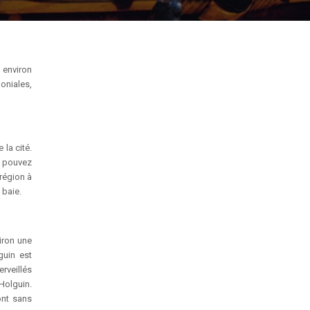
 environ
loniales,
 la cité.
s pouvez
région à
 baie.
iron une
guin est
rveillés
 Holguin.
ont sans